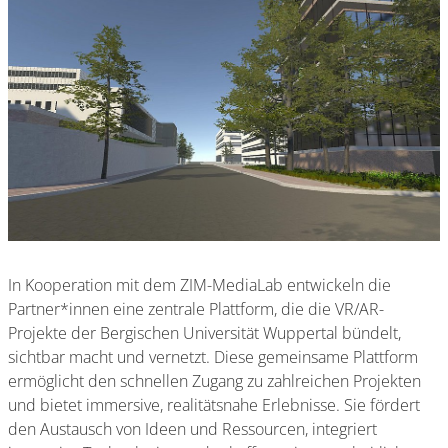
In Kooperation mit dem ZIM-MediaLab entwickeln die
Partner*innen eine zentrale Plattform, die die VR/AR-
Projekte der Bergischen Universität Wuppertal bündelt,
sichtbar macht und vernetzt. Diese gemeinsame Plattform
ermöglicht den schnellen Zugang zu zahlreichen Projekten
und bietet immersive, realitätsnahe Erlebnisse. Sie fördert
den Austausch von Ideen und Ressourcen, integriert