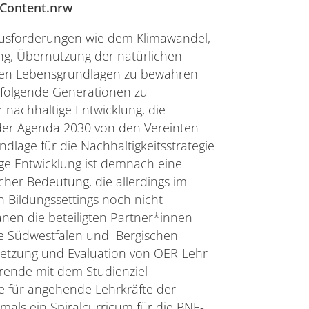
RContent.nrw
rausforderungen wie dem Klimawandel,
g, Übernutzung der natürlichen
ichen Lebensgrundlagen zu bewahren
folgende Generationen zu
r nachhaltige Entwicklung, die
 der Agenda 2030 von den Vereinten
dlage für die Nachhaltigkeitsstrategie
ige Entwicklung ist demnach eine
cher Bedeutung, die allerdings im
 Bildungssettings noch nicht
anen die beteiligten Partner*innen
ule Südwestfalen und Bergischen
setzung und Evaluation von OER-Lehr-
erende mit dem Studienziel
e für angehende Lehrkräfte der
mals ein Spiralcurricum für die BNE-