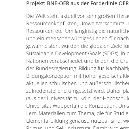
Projekt: BNE-OER aus der Förderlinie OE
Die Welt steht aktuell vor sehr großen He
Ressourcenkonflikten, Umweltverschmutzun
Ressourcen etc. Um langfristig die natürl
und ein menschenwürdiges Leben für nach
gewährleisten, wurden die globalen Ziele fü
Sustainable Development Goals (SDGs), in
Nationen verabschiedet und bilden die Grun
der Bundesregierung. Bildung für Nachhalt
Bildungskonzeption mit hoher gesellschaftli
aktuellen schulischen und außerschulischen
zufriedenstellend umgesetzt wird. Daher pl
(aus der Universität zu Köln, der Hochsch
Universität Wuppertal) die Konzeption, Um
Lern-Materialien zum Thema, die für Studi
Elementarbildung genauso nutzbar sind, wi
Primar- und Sekundarstufe. Damit wird erst