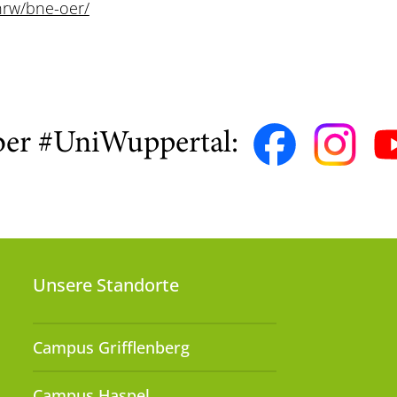
nrw/bne-oer/
ber #UniWuppertal:
Unsere Standorte
Campus Grifflenberg
Campus Haspel