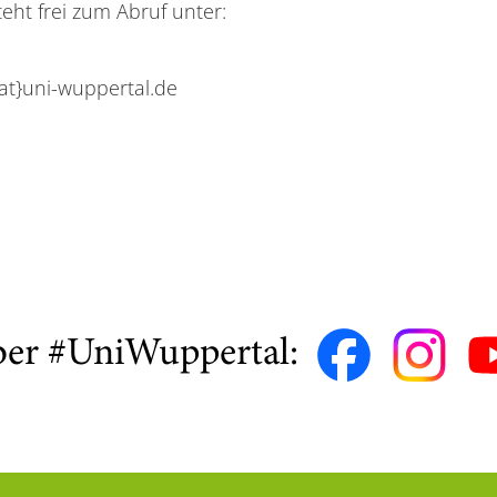
teht frei zum Abruf unter:
{at}uni-wuppertal.de
ber #UniWuppertal: